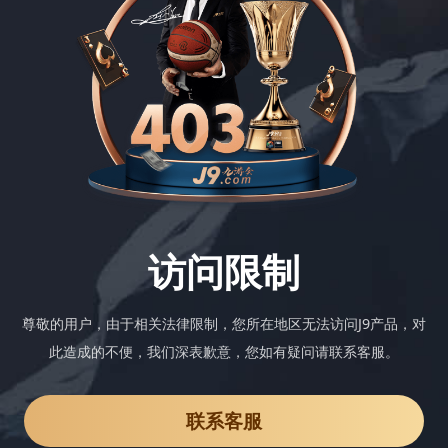
访问限制
尊敬的用户，由于相关法律限制，您所在地区无法访问J9产品，对
此造成的不便，我们深表歉意，您如有疑问请联系客服。
联系客服